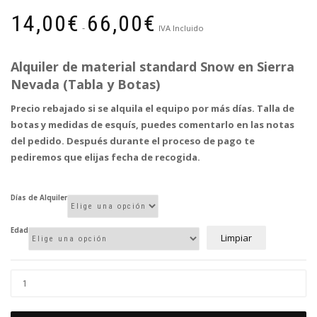
Rango
14,00
€
66,00
€
de
-
IVA Incluido
precios:
desde
Alquiler de material standard Snow en Sierra
14,00€
Nevada (Tabla y Botas)
hasta
Precio rebajado si se alquila el equipo por más días. Talla de
66,00€
botas y medidas de esquís, puedes comentarlo en las notas
del pedido. Después durante el proceso de pago te
pediremos que elijas fecha de recogida.
Días de Alquiler
Edad
Limpiar