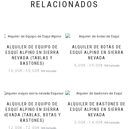
RELACIONADOS
ALQUILER DE EQUIPO DE
ALQUILER DE BOTAS DE
ESQUÍ ALPINO EN SIERRA
ESQUÍ ALPINO EN SIERRA
NEVADA (TABLAS Y
NEVADA
BASTONES)
Rango
6,00
€
39,00
€
-
IVA Incluido
Rango
10,00
€
59,00
€
de
-
IVA Incluido
de
precios:
precios:
desde
desde
6,00€
10,00€
hasta
hasta
39,00€
ALQUILER DE EQUIPO DE
ALQUILER DE BASTONES DE
59,00€
ESQUÍ ALPINO EN SIERRA
ESQUÍ ALPINO EN SIERRA
NEVADA (TABLAS, BOTAS Y
NEVADA
BASTONES)
Rango
3,00
€
14,00
€
-
IVA Incluido
Rango
12,00
€
72,00
€
de
-
IVA Incluido