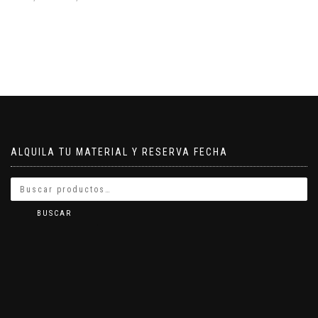
de
precios:
precios:
desde
desde
3,00€
12,00€
hasta
hasta
14,00€
72,00€
ALQUILA TU MATERIAL Y RESERVA FECHA
BUSCAR